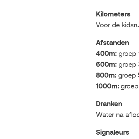
Kilometers
Voor de kidsr
Afstanden
400m:
groep 1
600m:
groep 
800m:
groep 
1000m:
groep
Dranken
Water na aflo
Signaleurs