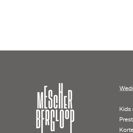
Weds
Kids
Prest
Kort