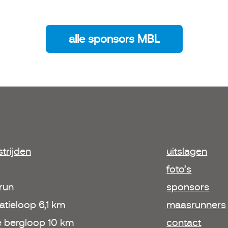
alle sponsors MBL
trijden
uitslagen
foto’s
 run
sponsors
atieloop 6,1 km
maasrunners
e bergloop 10 km
contact