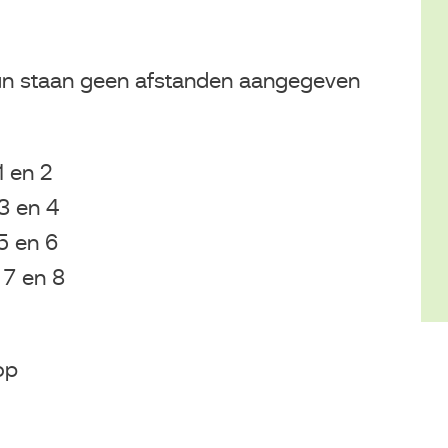
un staan geen afstanden aangegeven
 en 2
3 en 4
5 en 6
 7 en 8
op